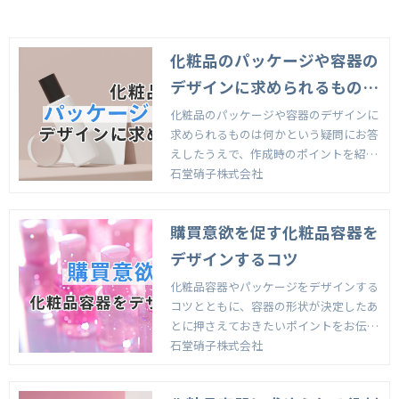
化粧品のパッケージや容器の
デザインに求められるものを
作成時のポイントとともに紹
化粧品のパッケージや容器のデザインに
求められるものは何かという疑問にお答
介
えしたうえで、作成時のポイントを紹介
します。
石堂硝子株式会社
購買意欲を促す化粧品容器を
デザインするコツ
化粧品容器やパッケージをデザインする
コツとともに、容器の形状が決定したあ
とに押さえておきたいポイントをお伝え
します。
石堂硝子株式会社