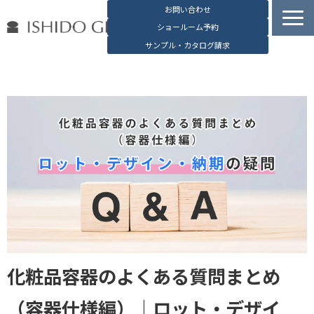
お問い合わせ
ショールーム予約
サンプル・カタログ請求
容器検索
デジタルカタログ
石堂硝子の特長
石堂硝子が選ばれる理由
お役立ち資料
ブログ
会社概要
English
化粧品容器のよくある質問まとめ
（容器仕様編）｜ロット・デザイ