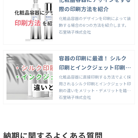
際の印刷方法を紹介
化粧品容器のデザインを印刷によって装
飾する場合の6つの方法を紹介します。
石堂硝子株式会社
容器の印刷に最適！ シルク
印刷とインクジェット印刷の
違い
化粧品容器に直接印刷する方法でよく採
用されるシルク印刷とインクジェット印
刷の違いをメリット・デメリットを踏ま
えながら解説します。
石堂硝子株式会社
納期に関するよくある質問