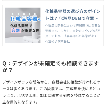
化粧品容器の選び方のポイン
トは？ 化粧品OEMで容器が
重要な理由も解説
化粧品の開発において容器選びは重要な
要素です。しかし、自社のノウハウが不
足しており、「容器選びの基準がよくわ
からない」とお悩みの化粧品メーカーの
石堂硝子株式会社
担当者さまもいるのではないでしょう
か。本記事では、化粧品容器の選び方
を、化粧品OEMで容器が重要な理由とと
Q：デザインが未確定でも相談できます
もに解説します。
か？
デザインがラフな段階から、容器会社に相談が行われるケ
ースは多くあります。この段階では、完成形を決めるとい
うより、形状や印刷、加工に関する制約を整理することが
主な目的になります。