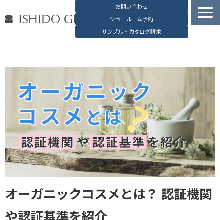
お問い合わせ
ショールーム予約
サンプル・カタログ請求
容器検索
デジタルカタログ
石堂硝子の特長
石堂硝子が選ばれる理由
お役立ち資料
ブログ
会社概要
English
オーガニックコスメとは？ 認証機関
や認証基準を紹介