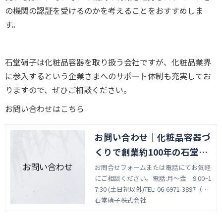
の機関の認証を受けるのかを考えることをおすすめしま
す。
石堂硝子は化粧品容器を取り扱う会社ですが、化粧品業界
に参入するという企業さまへのサポート体制も充実してお
りますので、ぜひご相談ください。
お問い合わせはこちら
お問い合わせ｜化粧品容器づ
くりで創業約100年の石堂硝
子株式会社
お問合せフォームまたは電話にてお気軽
にご相談ください。電話:月～金 9:00~1
7:30 (土日祝以外)TEL: 06-6971-3897（大
阪） TEL: 03-6418-1357（東京）
石堂硝子株式会社