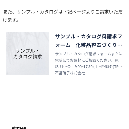
また、サンプル・カタログは下記ページよりご請求いただ
けます。
サンプル・カタログ料請求フ
ォーム｜化粧品容器づくりで
創業約100年の石堂硝子株式
サンプル・カタログ請求フォームまたは
電話にてお気軽にご相談ください。電
会社
話:月～金 9:00~17:30 (土日祝以外)TEL:
06-6971-3897（大阪） TEL: 03-6418-135
石堂硝子株式会社
7（東京）
前の記事