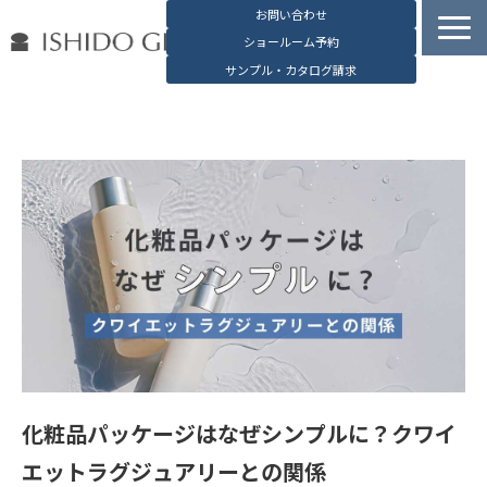
お問い合わせ
ショールーム予約
サンプル・カタログ請求
容器検索
デジタルカタログ
石堂硝子の特長
石堂硝子が選ばれる理由
お役立ち資料
ブログ
会社概要
English
化粧品パッケージはなぜシンプルに？クワイ
エットラグジュアリーとの関係